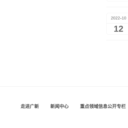
-
2022
10
12
走进广新
新闻中心
重点领域信息公开专栏