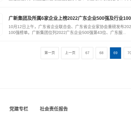
广新集团及所属6家企业上榜2022广东企业500强及行业10
10月12日上午，广东省企业联合会、广东省企业家协会重磅发布202
100强榜单。广新集团位列2022广东企业500强第43位、广东服...
第一页
上一页
67
68
69
7
党建专栏
社会责任报告