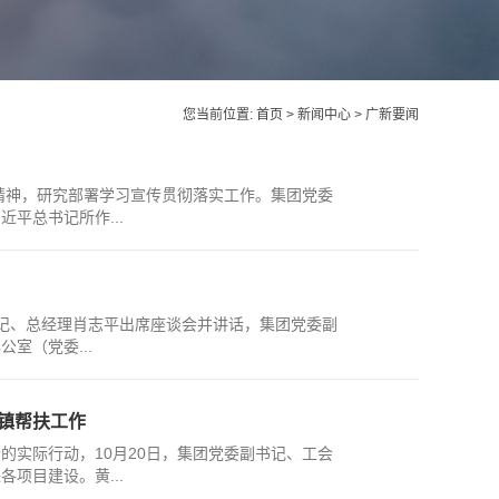
您当前位置:
首页
>
新闻中心
>
广新要闻
大精神，研究部署学习宣传贯彻落实工作。集团党委
平总书记所作...
副书记、总经理肖志平出席座谈会并讲话，集团党委副
室（党委...
镇帮扶工作
的实际行动，10月20日，集团党委副书记、工会
项目建设。黄...