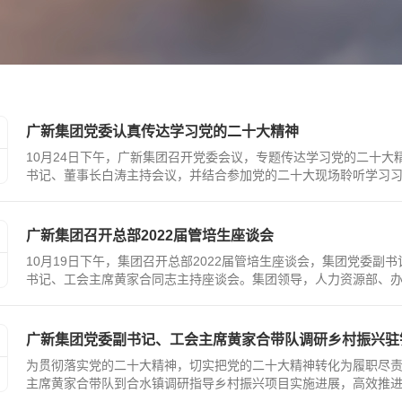
广新集团党委认真传达学习党的二十大精神
10月24日下午，广新集团召开党委会议，专题传达学习党的二十
书记、董事长白涛主持会议，并结合参加党的二十大现场聆听学习习近
广新集团召开总部2022届管培生座谈会
10月19日下午，集团召开总部2022届管培生座谈会，集团党委
书记、工会主席黄家合同志主持座谈会。集团领导，人力资源部、办公
广新集团党委副书记、工会主席黄家合带队调研乡村振兴驻
为贯彻落实党的二十大精神，切实把党的二十大精神转化为履职尽责
主席黄家合带队到合水镇调研指导乡村振兴项目实施进展，高效推进各