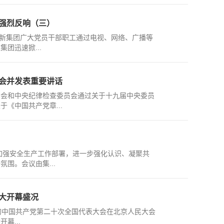
强烈反响（三）
。广新集团广大党员干部职工通过电视、网络、广播等
团迅速掀...
会并发表重要讲话
员会和中央纪律检查委员会通过关于十九届中央委员
《中国共产党章...
于加强安全生产工作部署，进一步强化认识、凝聚共
围。会议由集...
大开幕盛况
中国共产党第二十次全国代表大会在北京人民大会
幕...