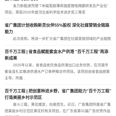
金力新能源凭借“7米幅宽超薄高强度锂电隔膜研发及产业化”
项目，荣获2025年度河北省科学技术进步奖三等奖
省广集团计划收购新灵伙伴55%股权 深化社媒营销全链路
能力
此次收购，将进一步扩大省广集团在社媒营销领域的产业版图
百千万工程 | 省食品赋能紫金水产供港 “百千万工程”再添
新成果
2025年以来，省食品依托食品供港出口业务优势，在河源市
紫金县扎实推进供港水产订单养殖合作项目。该项目由省食品统筹
主导，所属...
百千万工程 | 把创意种进乡野，省广集团助力“百千万工程”
打造美丽乡村示范区
奋斗三载，黄花蝶变，向美而生。近日，广新集团所属省广集
团美丽乡村示范区黄花村有关项目，在广东省第32届广告优秀作品