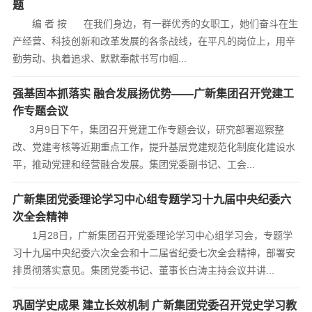
题
编 者 按 在我们身边，有一群优秀的女职工，她们奋斗在生
产经营、科技创新和改革发展的各条战线，在平凡的岗位上，用辛
勤劳动、执着追求、默默奉献书写巾帼...
强基固本抓落实 融合发展扬优势——广新集团召开党建工
作专题会议
3月9日下午，集团召开党建工作专题会议，研究部署巡察整
改、党建考核等近期重点工作，提升基层党建规范化制度化建设水
平，推动党建和经营融合发展。集团党委副书记、工会...
广新集团党委理论学习中心组专题学习十九届中央纪委六
次全会精神
1月28日，广新集团召开党委理论学习中心组学习会，专题学
习十九届中央纪委六次全会和十二届省纪委七次全会精神，部署安
排贯彻落实意见。集团党委书记、董事长白涛主持会议并讲...
巩固学史成果 建立长效机制 广新集团党委召开党史学习教