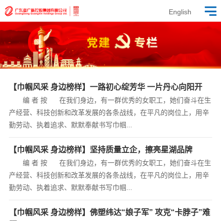
English
【巾帼风采 身边榜样】一路初心绽芳华 一片丹心向阳开
编 者 按 在我们身边，有一群优秀的女职工，她们奋斗在生
产经营、科技创新和改革发展的各条战线，在平凡的岗位上，用辛
勤劳动、执着追求、默默奉献书写巾帼...
【巾帼风采 身边榜样】坚持质量立企，擦亮星湖品牌
编 者 按 在我们身边，有一群优秀的女职工，她们奋斗在生
产经营、科技创新和改革发展的各条战线，在平凡的岗位上，用辛
勤劳动、执着追求、默默奉献书写巾帼...
【巾帼风采 身边榜样】佛塑纬达“娘子军” 攻克“卡脖子”难