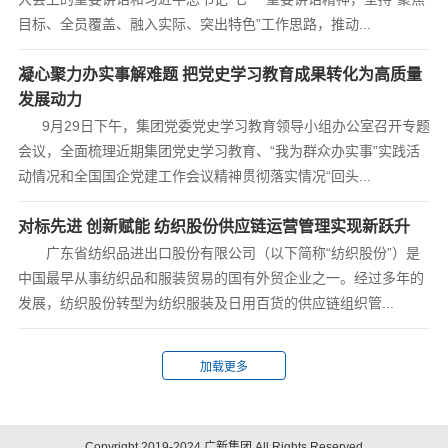
目标、全员覆盖、融入实际、突出特色”工作思路，推动...
凝心聚力办实事解难题 把党史学习教育成果转化为高质量
发展动力
9月29日下午，集团党委党史学习教育领导小组办公室召开专题
会议，全面梳理近期集团党史学习教育、“我为群众办实事”实践活
动情况和全国国企党建工作会议精神贯彻落实情况“回头...
对标先进 创新赋能 纺织股份供应链运营管理实现新跃升
广东省纺织品进出口股份有限公司（以下简称“纺织股份”）是
中国最早从事纺织品和服装贸易的国有外贸企业之一。经过多年的
发展，纺织股份转型为纺织服装及日用百货的供应链组织管...
Copyright 2019-2024 广新集团 All Rights Reserved