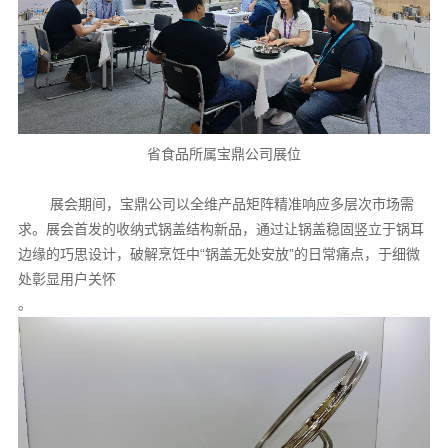
省食品所属宝鼎公司展位
展会
期间，宝鼎公司以全维产品矩阵精准响应多层次市场需
求。展会首发的收纳式锅盖结构新品，通过让锅盖稳固竖立于锅耳
边缘的巧思设计，破解烹饪中“锅盖无处安放”的日常痛点，于细微
处彰显用户关怀
。